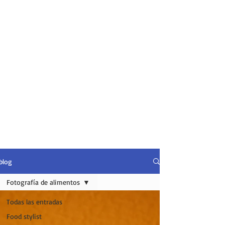
blog
Fotografía de alimentos
Todas las entradas
Food stylist