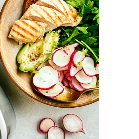
Suscribirme al bog •
Email
*
Quiero suscribirme a tu list