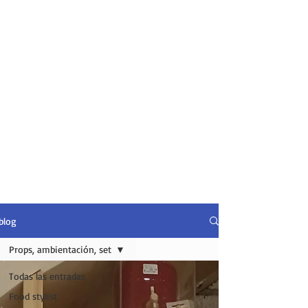
blog
Props, ambientación, set
Todas las entradas
Food stylist