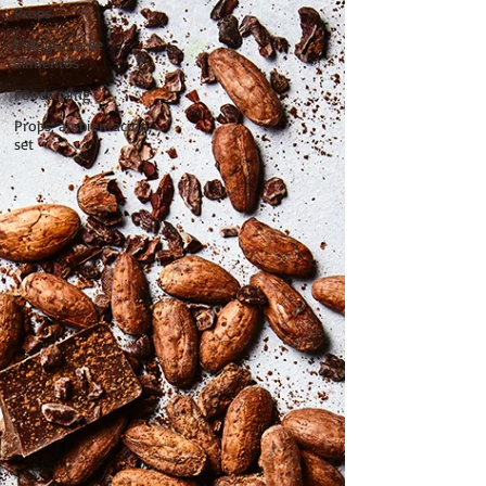
Props
Fotografía de
alimentos
Foodstyling
Props, ambientación,
set