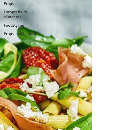
Props
Fotografía de
alimentos
Foodstyling
Props, ambientación,
set