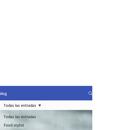
blog
Todas las entradas
Todas las entradas
Food stylist