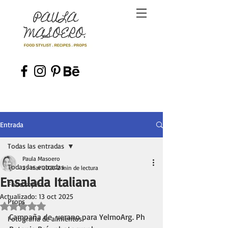
Entrada
Todas las entradas
Paula Masoero
Todas las entradas
29 mar 2020
2 min de lectura
Ensalada Italiana
Food stylist
Actualizado:
13 oct 2025
Props
Obtuvo NaN de 5 estrellas.
Campaña de  verano para YelmoArg. Ph 
Fotografía de alimentos