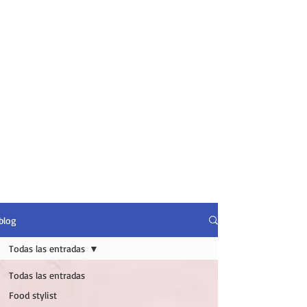
blog
Todas las entradas
Todas las entradas
Food stylist