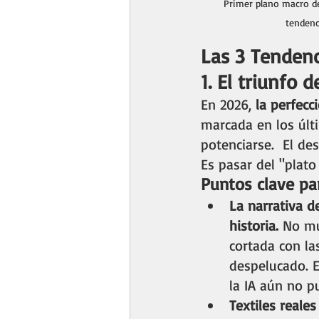
Primer plano macro de
tendenc
Las 3 Tendenc
1. El triunfo 
En 2026, 
la perfecc
marcada en los últi
potenciarse.  El de
Es pasar del "plato
Puntos clave par
La narrativa d
historia.
 No mu
cortada con la
despelucado. 
la IA aún no p
Textiles reales