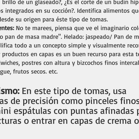
l brillo de un glaseado?, ¿Es el corte de un budín h
os integrados en su cocción?. Identifica alimentos qu
desde su origen para éste tipo de tomas. 
entes: 
No te marees, piensa que ve el imaginario col
o o pan de masa madre". Helado: jaspeado/ Pan de 
lifica todo a un concepto simple y visualmente recon
r productos en capas es un buen recurso para esta t
wiches, postres con altura y bizcochos finos interca
ue, frutos secos. etc. 
ismo: 
En este tipo de tomas,
usa 
s de precisión como pinceles finos
ini espátulas con puntas afinadas 
xturas o entrar en capas de crema o