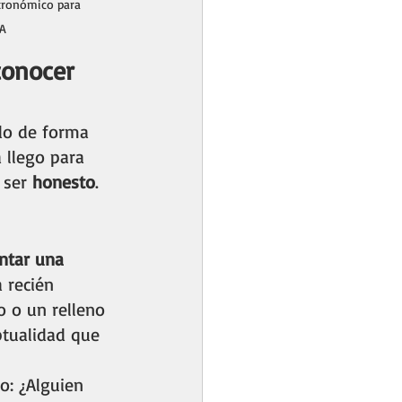
stronómico para 
IA
conocer
ndo de forma 
 llego para 
 ser 
honesto
. 
ntar una 
 recién 
o o un relleno 
tualidad que 
o: ¿Alguien 