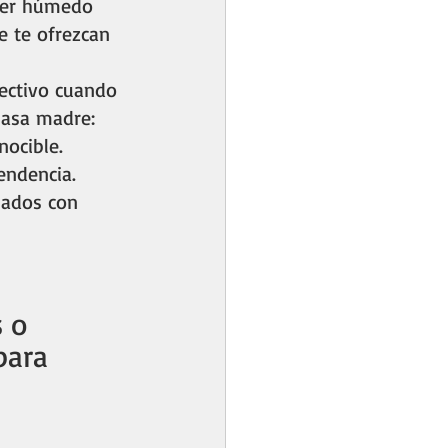
iper húmedo 
e te ofrezcan 
ectivo cuando 
masa madre: 
ocible. 
endencia. 
lados con 
 o 
para 
 