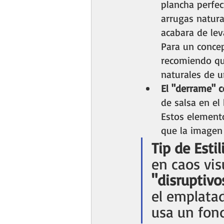
plancha perfec
arrugas natura
acabara de lev
Para un concep
recomiendo que
naturales de u
El "derrame" c
de salsa en el
Estos elemento
que la imagen r
Tip de Esti
en caos vis
"disruptivo
el emplatad
usa un fond