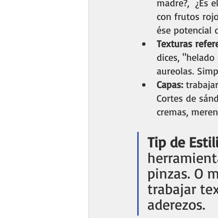
madre?,  ¿Es e
con frutos roj
ése potencial 
Texturas refer
dices, "helad
aureolas. Simp
Capas: 
trabaja
Cortes de sánd
cremas, mereng
Tip de Estil
herramienta
pinzas. O m
trabajar te
aderezos. 