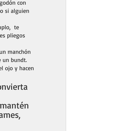
algodón con 
o si alguien 
plo,  te 
es pliegos 
, un manchón  
e un bundt. 
l ojo y hacen 
onvierta 
, mantén 
rames, 