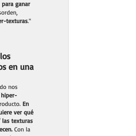
l para ganar 
sorden, 
er-texturas
.
"
los 
os en una 
ado nos 
 
hiper-
roducto. 
En 
uiere ver qué 
 las texturas 
ecen.
 Con la 