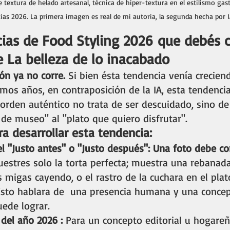
 textura de helado artesanal, técnica de hiper-textura en el estilismo ga
ias 2026. La primera imagen es real de mi autoria, la segunda hecha por 
ias de Food Styling 2026 que debés 
de La belleza de lo inacabado
ión ya no corre.
 Si bien ésta tendencia venía crecie
mos años, en contraposición de la IA, esta tendencia
sorden auténtico no trata de ser descuidado, sino de
 de museo" al "plato que quiero disfrutar".
a desarrollar esta tendencia:
el "Justo antes" o "Justo después":
Una foto debe co
estres solo la torta perfecta; muestra una rebanada
s migas cayendo, o el rastro de la cuchara en el plat
Esto hablara de  una presencia humana y una concep
uede lograr.
 del año 2026 :
 Para un concepto editorial u hogareñ