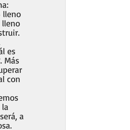
a: 
 lleno 
 lleno 
truir. 
 
l es 
. Más 
uperar 
l con 
remos 
la 
será, a 
osa.