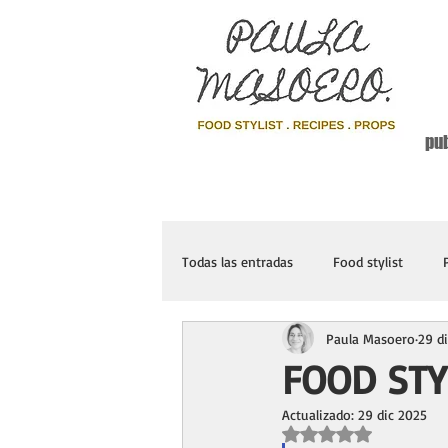
pub
Todas las entradas
Food stylist
Paula Masoero
29 d
FOOD STY
Actualizado:
29 dic 2025
Obtuvo NaN de 5 estr