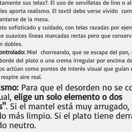
tamente sus telas?. El uso de servilletas de lino o 
les aporta realismo. El textil debe verse vívido  com
antarse de la mesa.      
to sofisticado y cuidado, con telas razadas por ejem
 suavices líneas marcadas rectas pero que conserv
n dobles. 
ontrolado:
 Miel  chorreando, que se escapa del pan
 borde del plato o una crema irregular por encima d
s actúan como puntos de interés visual que guían e
espire aire real.
lismo:
 Para que el desorden no se c
ual,
 elige un solo elemento o dos  
s"
. Si el mantel está muy arrugado
o más limpio. Si el plato tiene der
o neutro. 