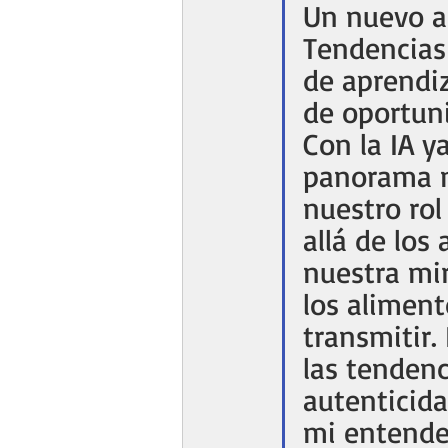
Un nuevo a
Tendencias 
de aprendiz
de oportuni
Con la IA ya
panorama no
nuestro ro
allá de los
nuestra mi
los alimen
transmitir.
las tendenc
autenticida
mi entende