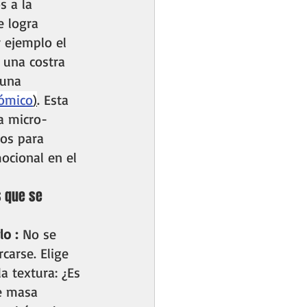
s a la 
e logra 
 ejemplo el 
 una costra 
 una 
ómico
)
. Esta 
la micro-
os para 
ocional en el 
s que se 
lo :
 No se 
carse. Elige 
a textura: ¿Es 
e masa 