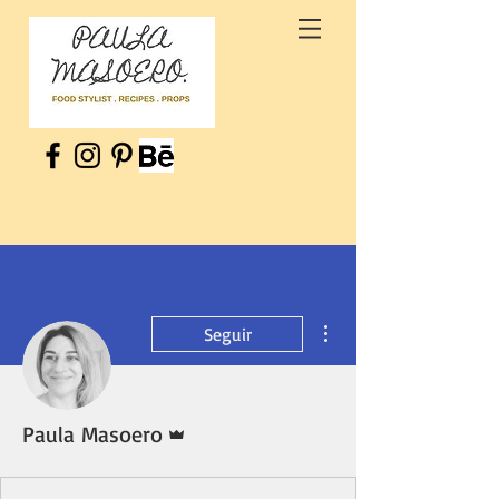
Más acciones
Seguir
Administrador
Paula Masoero