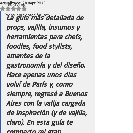
Actualizado:
28 sept 2025
Foodstyling
Obtuvo NaN de 5 estrellas.
Props, ambientación, set
La guía más detallada de 
props, vajilla, insumos y 
herramientas para chefs, 
foodies, food stylists, 
amantes de la 
gastronomía y del diseño. 
Hace apenas unos días 
volví de París y, como 
siempre, regresé a Buenos 
Aires con la valija cargada 
de inspiración (y de vajilla, 
claro). En esta guía te 
comparto mi gran 