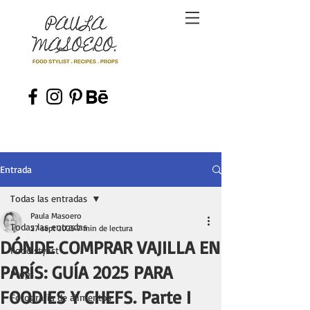
Entrada
Todas las entradas
Paula Masoero
Todas las entradas
27 sept 2025
7 min de lectura
DÓNDE COMPRAR VAJILLA EN
Food stylist
PARÍS: GUÍA 2025 PARA
Props
FOODIES Y CHEFS. Parte I
Fotografía de alimentos