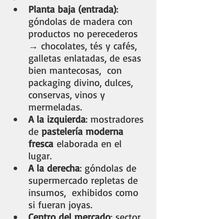
Planta baja (entrada)
: 
góndolas de madera con 
productos no perecederos 
→ chocolates, tés y cafés, 
galletas enlatadas, de esas 
bien mantecosas,  con 
packaging divino, dulces, 
conservas, vinos y 
mermeladas.
A la izquierda
: mostradores 
de 
pastelería moderna 
fresca
 elaborada en el 
lugar.
A la derecha
: góndolas de  
supermercado repletas de 
insumos,  exhibidos como 
si fueran joyas.
Centro del mercado
: sector 