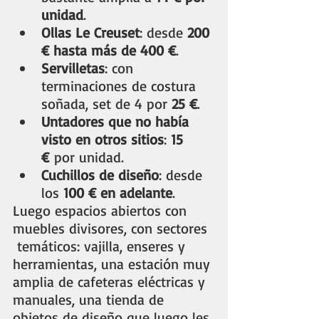
unidad
.
Ollas Le Creuset
: desde 
200 
€ hasta más de 400 €
.
Servilletas
: con 
terminaciones de costura 
soñada, set de 4 por 
25 €
.
Untadores que no había 
visto en otros sitios
: 
15 
€
 por unidad.
Cuchillos de diseño
: desde 
los 
100 € en adelante
.
Luego espacios abiertos con 
muebles divisores, con sectores 
 temáticos: vajilla, enseres y 
herramientas, una estación muy 
amplia de cafeteras eléctricas y 
manuales, una tienda de 
objetos de diseño que luego les 