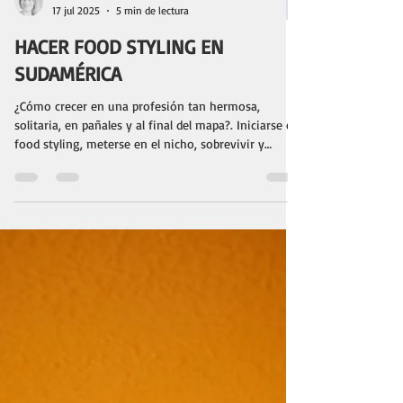
Paula Masoero
17 jul 2025
5 min de lectura
HACER FOOD STYLING EN
SUDAMÉRICA
¿Cómo crecer en una profesión tan hermosa,
solitaria, en pañales y al final del mapa?. Iniciarse en
food styling, meterse en el nicho, sobrevivir y
crecer. Encontrarse teniendo un estilo propio, sin
copiar "demasiado", ser genuino, encontrar recursos
e información en una profesión de la cual se sabe
poco. A diez años de haber iniciado este camino y de
haber cumplido éste marzo 46 abriles, me pregunto
estas y mil cosas más. En esta nota quiero contarte
cómo se vive el estilis