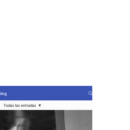
blog
Todas las entradas
Todas las entradas
Food stylist