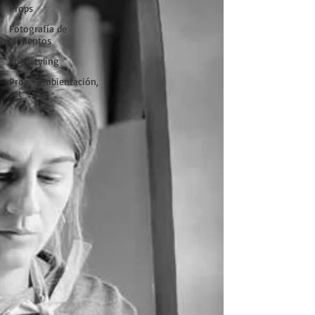
Props
Fotografía de
alimentos
Foodstyling
Props, ambientación,
set