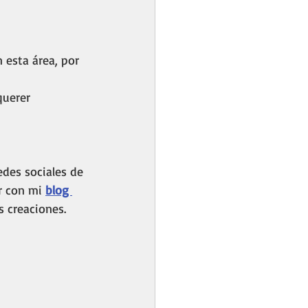
 
 esta área, por 
querer 
edes sociales de 
r con mi 
blog 
 creaciones. 