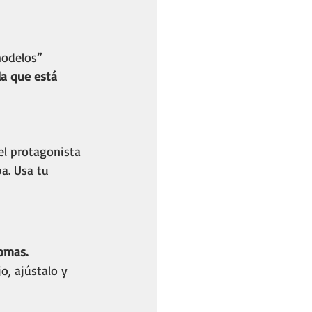
modelos” 
la que está 
el protagonista 
a. Usa tu 
omas.
, ajústalo y 