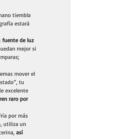
 mano tiembla 
grafía estará 
 
fuente de luz 
quedan mejor si 
ámparas;  
temas mover el 
stado”, tu 
de excelente 
ren raro por 
fría por más 
, utiliza un 
erina, 
así 